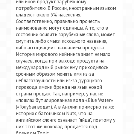
или иной продукт зарубежному
потребителю. В России, иностранным языком
владеют около 5% населения.
Соответственно, правильно прочесть
наименование могут единицы. А те, кто в
состоянии осилить зарубежные слова, может
смутить либо смысл исходного названия,
либо ассоциации с названием продукта.
История мирового нейминга знает немало
случаев, когда при выходе продукта на
международный рынок ему приходилось
срочным образом менять имя из-за
неблагозвучности или из-за дурацкого
перевода имени бренда на язык новой
страны продаж. Так, например, у нас не
«пошла» бутилированная вода «Blue Water»
(«Голубая вода»). А в Англии примерно та же
история с батончиком Nuts, что на
английском сленге означает "яйца", поэтому у
них этот же шоколад продается под
брендом Topic.