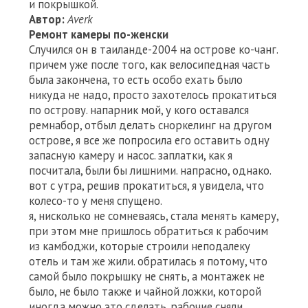
и покрышкой.
Автор:
Averk
Ремонт камеры по-женски
Случился он в таиланде-2004 на острове ко-чанг.
причем уже после того, как велосипедная часть
была закончена, то есть особо ехать было
никуда не надо, просто захотелось прокатиться
по острову. напарник мой, у кого оставался
ремнабор, отбыл делать сноркелинг на другом
острове, я все же попросила его оставить одну
запасную камеру и насос. заплатки, как я
посчитала, были бы лишними. напрасно, однако.
вот с утра, решив прокатиться, я увидела, что
колесо-то у меня спущено.
я, нисколько не сомневаясь, стала менять камеру,
при этом мне пришлось обратиться к рабочим
из камбоджи, которые строили неподалеку
отель и там же жили. обратилась я потому, что
самой было покрышку не снять, а монтажек не
было, не было также и чайной ложки, которой
иногда можно это сделать. рабочие сняли