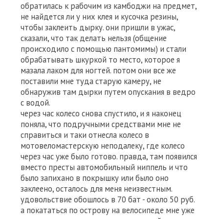
обратилась к рабочим из камбоджи на предмет,
не найдется ли у них клея и кусочка резины,
чтобы заклеить дырку. они пришли в ужас,
сказали, что так делать нельзя (общение
происходило с помощью пантомимы) и стали
обрабатывать шкуркой то место, которое я
мазала лаком для ногтей. потом они все же
поставили мне туда старую камеру, не
обнаружив там дырки путем опускания в ведро
с водой.
через час колесо снова спустило, и я наконец
поняла, что подручными средствами мне не
справиться и таки отнесла колесо в
мотовеломастерскую неподалеку, где колесо
через час уже было готово. правда, там появился
вместо престы автомобильный ниппель и что
было запихано в покрышку или было оно
заклеено, осталось для меня неизвестным.
удовольствие обошлось в 70 бат - около 50 руб.
а покататься по острову на велосипеде мне уже