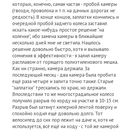
которых, конечно, самая частая - пробой камеры
(гвозди, проволока и т.п. на дачных дорогах не
редкость). В конце концов, заплатки кончились и
очередной пробой заднего колеса заставил
искать какое-нибудь простое решение "на
коленке", ибо замена камеры в ближайшие
несколько дней мне не светила. Нашлось
решение довольно быстро, хотя и вызывало
сомнения в эффективности - я залил камеру
расплавом от горящего полиэтиленового мешка.
Как ни странно, камера держала. За
последующий месяц - два камера была пробита
ещё раза четыре и залита точно также. Старые
"заплатки" трескались по краю, но держали.
Впоследствии то же многострадальное колесо
получило разрыв по корду на участке в 10-15 см.
Разрыв был затянут киперной лентой поверху и
спокойно ходил ещё довольно долго. Тот
велосипед до сих пор лежит на даче и, хотя не
используется, всё ещё на ходу - с той же камерой