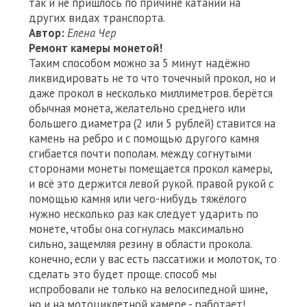
так и не пришлось по причине катаний на
других видах транспорта.
Автор:
Елена Чер
Ремонт камеры монетой!
Таким способом можно за 5 минут надёжно
ликвидировать не то что точечный прокол, но и
даже прокол в несколько миллиметров. берётся
обычная монета, желательно среднего или
большего диаметра (2 или 5 рублей) ставится на
камень на ребро и с помощью другого камня
сгибается почти пополам. между согнутыми
сторонами монеты помещается прокол камеры,
и всё это держится левой рукой. правой рукой с
помощью камня или чего-нибудь тяжёлого
нужно несколько раз как следует ударить по
монете, чтобы она согнулась максимально
сильно, защемляя резину в области прокола.
конечно, если у вас есть пассатижи и молоток, то
сделать это будет проще. способ мы
испробовали не только на велосипедной шине,
но и на мотоциклетной камере - работает!