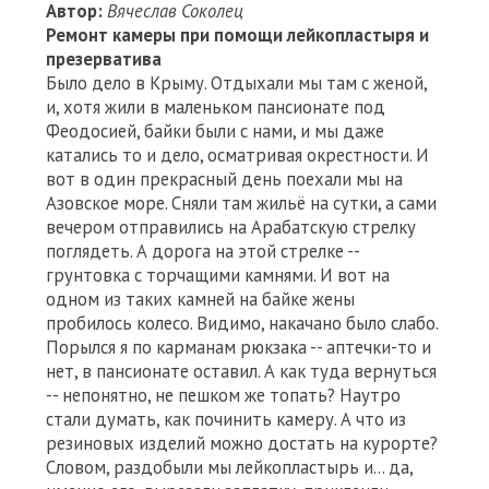
Автор:
Вячеслав Соколец
Ремонт камеры при помощи лейкопластыря и
презерватива
Было дело в Крыму. Отдыхали мы там с женой,
и, хотя жили в маленьком пансионате под
Феодосией, байки были с нами, и мы даже
катались то и дело, осматривая окрестности. И
вот в один прекрасный день поехали мы на
Азовское море. Сняли там жильё на сутки, а сами
вечером отправились на Арабатскую стрелку
поглядеть. А дорога на этой стрелке --
грунтовка с торчащими камнями. И вот на
одном из таких камней на байке жены
пробилось колесо. Видимо, накачано было слабо.
Порылся я по карманам рюкзака -- аптечки-то и
нет, в пансионате оставил. А как туда вернуться
-- непонятно, не пешком же топать? Наутро
стали думать, как починить камеру. А что из
резиновых изделий можно достать на курорте?
Словом, раздобыли мы лейкопластырь и... да,