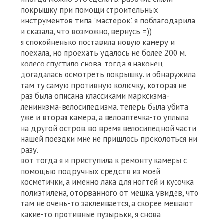
покрышку при помощи строительных
инструментов типа "мастерок". я поблагодарила
и сказала, что возможно, вернусь =))
я спокойненько поставила новую камеру и
поехала, но проехать удалось не более 200 м.
колесо спустило снова. тогда я наконец
догадалась осмотреть покрышку. и обнаружила
там ту самую противную колючку, которая не
раз была описана классиками марксизма-
ленинизма-велосипедизма. теперь была убита
уже и вторая камера, а велоаптечка-то уплыла
на другой остров. во время велосипедной части
нашей поездки мне не пришлось проколоться ни
разу.
вот тогда я и приступила к ремонту камеры с
помощью подручных средств из моей
косметички, а именно лака для ногтей и кусочка
полиэтилена, оторванного от мешка. увидев, что
там не очень-то заклеивается, а скорее мешают
какие-то противные пузырьки, я снова