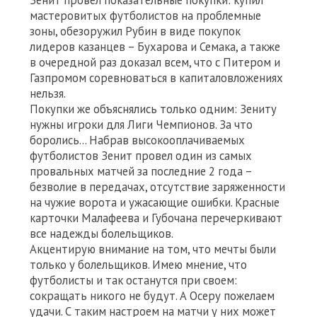
Зенит провел показательные покупки: купил
мастеровитых футболистов на проблемные
зоны, обезоружил Рубин в виде покупок
лидеров казанцев – Бухарова и Семака, а также
в очередной раз доказал всем, что с Питером и
Газпромом соревноваться в капиталовложениях
нельзя.
Покупки же объяснялись только одним: Зениту
нужны игроки для Лиги Чемпионов. За что
боролись… Набрав высокооплачиваемых
футболистов Зенит провел один из самых
провальных матчей за последние 2 года –
безволие в передачах, отсутствие заряженности
на чужие ворота и ужасающие ошибки. Красные
карточки Малафеева и Губочана перечеркивают
все надежды болельщиков.
Акцентирую внимание на том, что мечты были
только у болельщиков. Имею мнение, что
футболисты и так останутся при своем:
сокращать никого не будут. А Осеру пожелаем
удачи. С таким настроем на матчи у них может