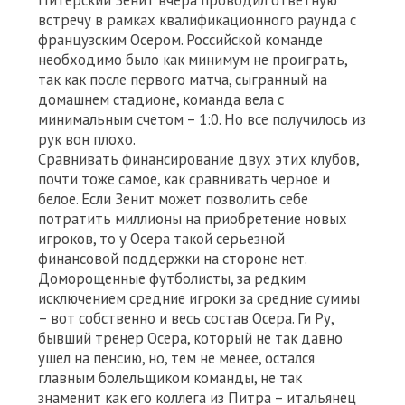
Питерский Зенит вчера проводил ответную
встречу в рамках квалификационного раунда с
французским Осером. Российской команде
необходимо было как минимум не проиграть,
так как после первого матча, сыгранный на
домашнем стадионе, команда вела с
минимальным счетом – 1:0. Но все получилось из
рук вон плохо.
Сравнивать финансирование двух этих клубов,
почти тоже самое, как сравнивать черное и
белое. Если Зенит может позволить себе
потратить миллионы на приобретение новых
игроков, то у Осера такой серьезной
финансовой поддержки на стороне нет.
Доморощенные футболисты, за редким
исключением средние игроки за средние суммы
– вот собственно и весь состав Осера. Ги Ру,
бывший тренер Осера, который не так давно
ушел на пенсию, но, тем не менее, остался
главным болельщиком команды, не так
знаменит как его коллега из Питра – итальянец