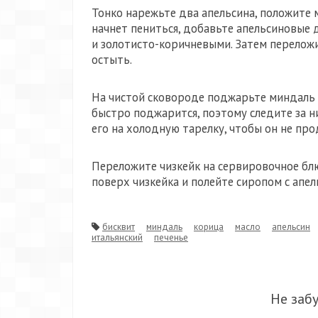
Тонко нарежьте два апельсина, положите 
начнет пениться, добавьте апельсиновые д
и золотисто-коричневыми. Затем переложи
остыть.
На чистой сковороде поджарьте миндаль на
быстро поджарится, поэтому следите за н
его на холодную тарелку, чтобы он не про
Переложите чизкейк на сервировочное бл
поверх чизкейка и полейте сиропом с апел
бисквит
миндаль
корица
масло
апельсин
итальянский
печенье
Не заб