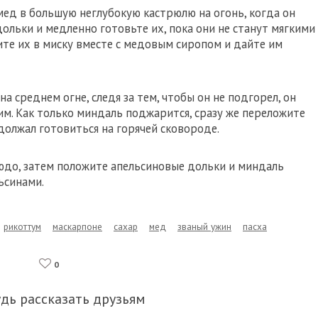
мед в большую неглубокую кастрюлю на огонь, когда он
ольки и медленно готовьте их, пока они не станут мягкими
те их в миску вместе с медовым сиропом и дайте им
 среднем огне, следя за тем, чтобы он не подгорел, он
им. Как только миндаль поджарится, сразу же переложите
должал готовиться на горячей сковороде.
юдо, затем положите апельсиновые дольки и миндаль
ьсинами.
рикоттум
маскарпоне
сахар
мед
званый ужин
пасха
0
удь рассказать друзьям