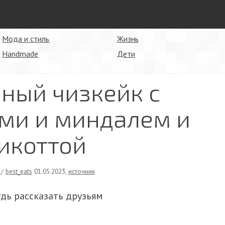
Мода и стиль
Жизнь
Handmade
Дети
ный чизкейк с
ми и миндалем и
икоттой
ы
/
best_eats
01.05.2023
,
источник
удь рассказать друзьям