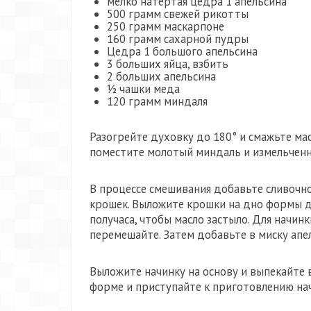
мелко натертая цедра 1 апельсина
500 грамм свежей рикотты
250 грамм маскарпоне
160 грамм сахарной пудры
Цедра 1 большого апельсина
3 больших яйца, взбить
2 больших апельсина
½ чашки меда
120 грамм миндаля
Разогрейте духовку до 180° и смажьте ма
поместите молотый миндаль и измельченн
В процессе смешивания добавьте сливочн
крошек. Выложите крошки на дно формы д
получаса, чтобы масло застыло. Для начин
перемешайте. Затем добавьте в миску апе
Выложите начинку на основу и выпекайте в
форме и приступайте к приготовлению на