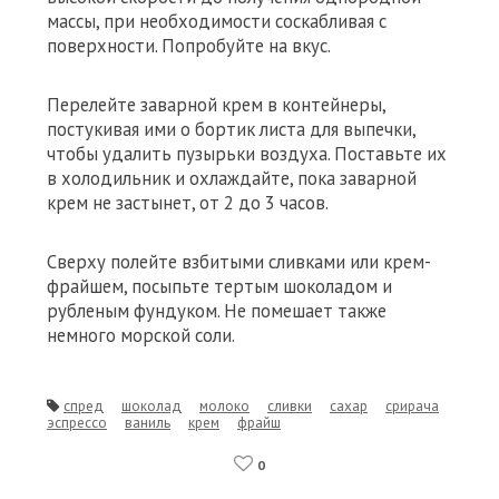
массы, при необходимости соскабливая с
поверхности. Попробуйте на вкус.
Перелейте заварной крем в контейнеры,
постукивая ими о бортик листа для выпечки,
чтобы удалить пузырьки воздуха. Поставьте их
в холодильник и охлаждайте, пока заварной
крем не застынет, от 2 до 3 часов.
Сверху полейте взбитыми сливками или крем-
фрайшем, посыпьте тертым шоколадом и
рубленым фундуком. Не помешает также
немного морской соли.
спред
шоколад
молоко
сливки
сахар
срирача
эспрессо
ваниль
крем
фрайш
0