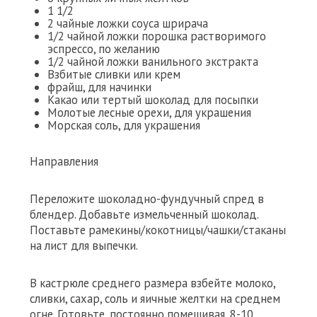
1 1/2
2 чайные ложки соуса шрирача
1/2 чайной ложки порошка растворимого
эспрессо, по желанию
1/2 чайной ложки ванильного экстракта
Взбитые сливки или крем
фрайш, для начинки
Какао или тертый шоколад для посыпки
Молотые лесные орехи, для украшения
Морская соль, для украшения
Направления
Переложите шоколадно-фундучный спред в
блендер. Добавьте измельченный шоколад.
Поставьте рамекины/кокотницы/чашки/стаканы
на лист для выпечки.
В кастрюле среднего размера взбейте молоко,
сливки, сахар, соль и яичные желтки на среднем
огне. Готовьте, постоянно помешивая, 8-10