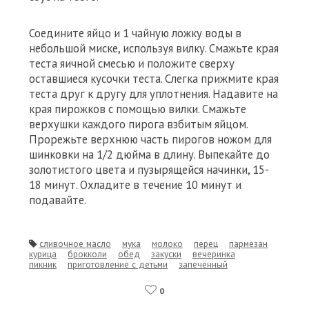
Соедините яйцо и 1 чайную ложку воды в
небольшой миске, используя вилку. Смажьте края
теста яичной смесью и положите сверху
оставшиеся кусочки теста. Слегка прижмите края
теста друг к другу для уплотнения. Надавите на
края пирожков с помощью вилки. Смажьте
верхушки каждого пирога взбитым яйцом.
Прорежьте верхнюю часть пирогов ножом для
шинковки на 1/2 дюйма в длину. Выпекайте до
золотистого цвета и пузырящейся начинки, 15-
18 минут. Охладите в течение 10 минут и
подавайте.
сливочное масло
мука
молоко
перец
пармезан
курица
брокколи
обед
закуски
вечеринка
пикник
приготовление с детьми
запечённый
0