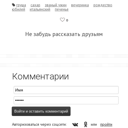
груша
сахар
званый ужин
вечеринка
рождество
юбилей
итальянский
печенье
0
Не забудь рассказать друзьям
Комментарии
Авторизоваться через соцсети:
или
пройти