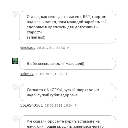
О дааа, как никогда согласен с ВВП, спортом
надо заниматься, пока молодой зарабатывай
здоровье и крепкость для долгожития и
старости.
затвиттил))
Grishaos
28.01.2011, 21:30
#
В обезянник закрыли малешей))
xakmax
28.01.2011, 18:35
#
Согласен с NoOFKol, пускай творят че им
надо, пускай губят здоровье
SpLASh0501
28.01.2011, 18:04
#
Им сказали бросайте курить вставайте на
лижи, они пошли крушить, заниматся чем то