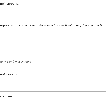
шей стороны.
е тероррист ,а камикадзе ... блин еслиб я там былб я ноутбуки украл б
и украл б у всех хаха
шей стороны.
, странно...