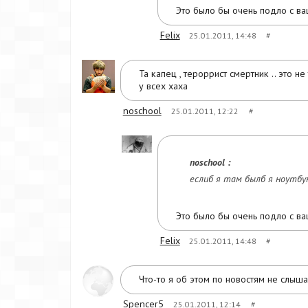
Это было бы очень подло с ва
Felix
25.01.2011, 14:48
#
Та капец , тероррист смертник .. это н
у всех хаха
noschool
25.01.2011, 12:22
#
noschool :
еслиб я там былб я ноутбук
Это было бы очень подло с ва
Felix
25.01.2011, 14:48
#
Что-то я об этом по новостям не слышал
Spencer5
25.01.2011, 12:14
#