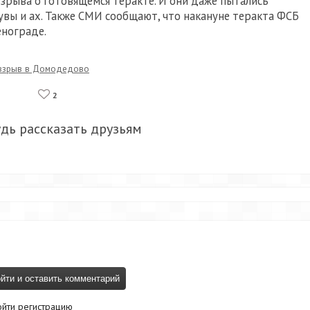
зрыва о готовящемся теракте. И они даже пытались
 увы и ах. Также СМИ сообщают, что накануне теракта ФСБ
енограде.
взрыв в Домодедово
2
удь рассказать друзьям
ойти регистрацию