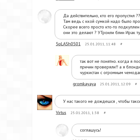
Да действительно, кто его пропустил ?
Там ведь с ккой сумкой надо было про
Скорее всего просто кто-то подкуплен 
они это делают ? УТроили блин Ирак тут
SpLASh0501
25.01.2011, 11:48
#
так вот не понятно. когда я 
причин проверяли!! а я блонд
чуркистан с огромным чемодано
gromkayaya
25.01.2011, 12:09
#
У нас такого не дождешся , чтобы такс
Virtus
25.01.2011, 1:38
#
соглашусь!