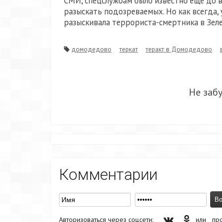
СМИ, спецслужбам было известно еще до в
разыскать подозреваемых. Но как всегда,
разыскивала террориста-смертника в Зел
домодедово
теркат
теракт в Домодедово
Не заб
Комментарии
Авторизоваться через соцсети:
или
пр