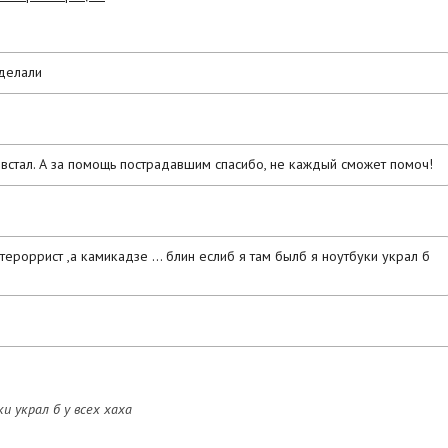
сделали
е встал. А за помощь пострадавшим спасибо, не каждый сможет помоч!
е тероррист ,а камикадзе ... блин еслиб я там былб я ноутбуки украл б
и украл б у всех хаха