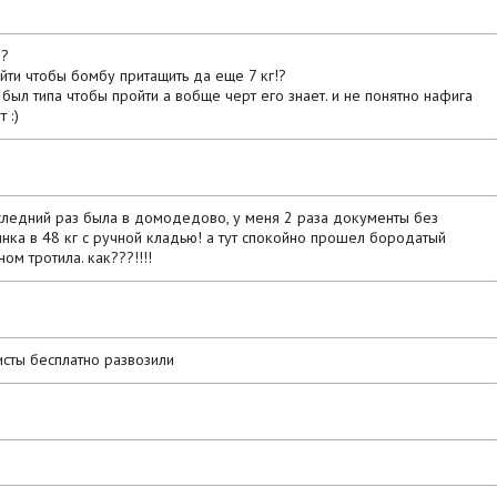
??
йти чтобы бомбу притащить да еще 7 кг!?
был типа чтобы пройти а вобще черт его знает. и не понятно нафига
 :)
последний раз была в домодедово, у меня 2 раза документы без
инка в 48 кг с ручной кладью! а тут спокойно прошел бородатый
м тротила. как???!!!!
исты бесплатно развозили