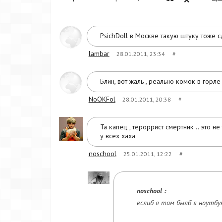
PsichDoll в Москве такую штуку тоже 
lambar
28.01.2011, 23:34
#
Блин, вот жаль , реально комок в горл
NoOKFol
28.01.2011, 20:38
#
Та капец , тероррист смертник .. это н
у всех хаха
noschool
25.01.2011, 12:22
#
noschool :
еслиб я там былб я ноутбук