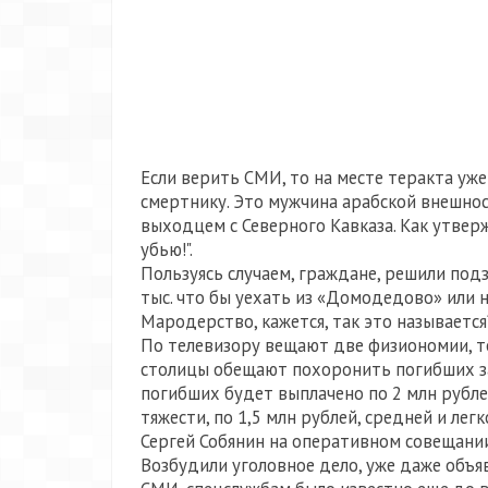
Если верить СМИ, то на месте теракта у
смертнику. Это мужчина арабской внешнос
выходцем с Северного Кавказа. Как утвер
убью!".
Пользуясь случаем, граждане, решили под
тыс. что бы уехать из «Домодедово» или 
Мародерство, кажется, так это называется
По телевизору вещают две физиономии, то
столицы обещают похоронить погибших за
погибших будет выплачено по 2 млн рубл
тяжести, по 1,5 млн рублей, средней и ле
Сергей Собянин на оперативном совещании
Возбудили уголовное дело, уже даже об