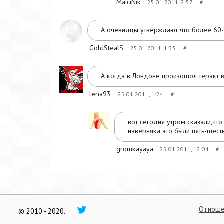
MaiciNik
25.01.2011, 2:57
#
А очевидцы утверждают что более 60-
GoldStealS
25.01.2011, 1:33
#
А когда в Лондоне произошол теракт в 
lena93
25.01.2011, 1:24
#
вот сегодня утром сказали,что
наверняка это были пять-шесть 
gromkayaya
25.01.2011, 12:04
#
Отноше
© 2010 - 2020.