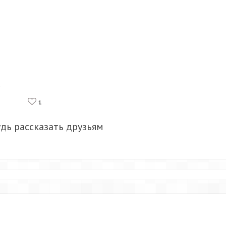
а
1
удь рассказать друзьям