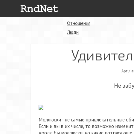
Отношения
Люди
Удивите
Арт
/
a
Не заб
Моллюски - не самые привлекательные оби
Если и вы в их числе, то возможно измени
вроде бы моллюски, но какие потрясающе 