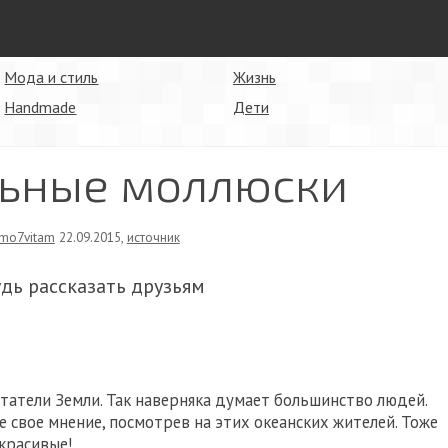
Мода и стиль
Жизнь
Handmade
Дети
льные моллюски
mo7vitam
22.09.2015
,
источник
удь рассказать друзьям
татели Земли. Так наверняка думает большинство людей.
те свое мнение, посмотрев на этих океанских жителей. Тоже
красивые!