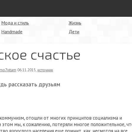
Мода и стиль
Жизнь
Handmade
Дети
ское счастье
mo7vitam
06.11.2015
,
источник
удь рассказать друзьям
 коммунизм, отошли от многих принципов социализма и
 этом мы, к сожалению, потеряли многое положительное, чт
тво взрослого населения еще помнит, как, несмотря на все