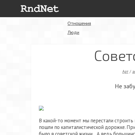
Отношения
Люди
Совет
Арт
/
a
Не заб
В какой-то момент мы перестали строить
пошли по капиталистической дорожке. При
было в советской жизни... А ведь большинс