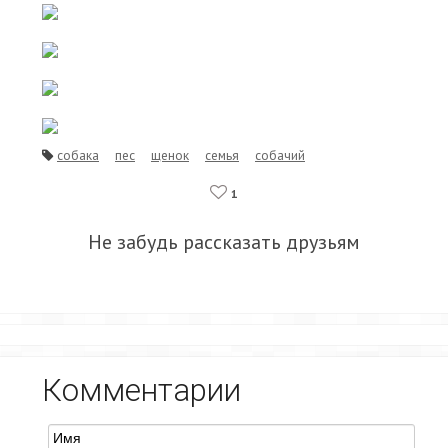
собака
пес
щенок
семья
собачий
1
Не забудь рассказать друзьям
Комментарии