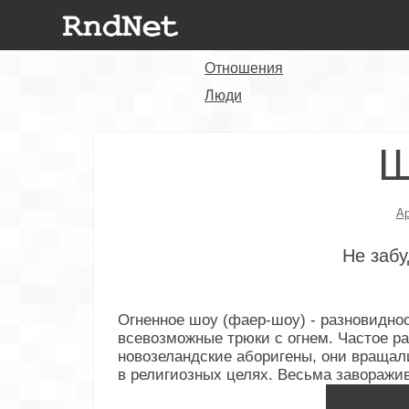
Отношения
Люди
Ш
А
Не забу
Огненное шоу (фаер-шоу) - разновидно
всевозможные трюки с огнем. Частое ра
новозеландские аборигены, они вращали 
в религиозных целях. Весьма заворажив