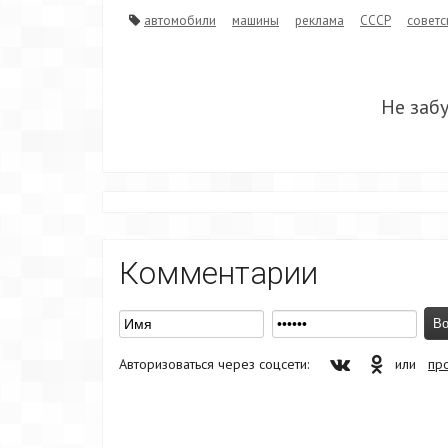
автомобили
машины
реклама
СССР
советс
Не заб
Комментарии
Авторизоваться через соцсети:
или
пр