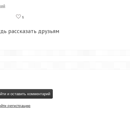
кий
1
удь рассказать друзьям
ойти регистрацию