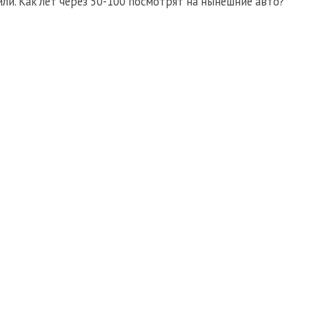
ли. Как лет через 50-100 посмотрят на нынешние авто?