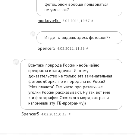
фотошопом вообще пользоваться
не умею. ок?
morkovo4ka
6.02.2011, 19:37
#
И где ты видишь здесь фотошоп??
Spencer5
4.02.2011, 11:56
#
Все-таки природа России необычайно
прекрасна и загадочна! И этому
доказательство не только эта замечательная
фотоподборка, но и передача по Росси2
"Моя планета". Там часто про различные
уголки России рассказывают. Ну так вот мне
эти фотографии Охотского моря, как раз и
напомнили эту ТВ-программу))
Spencer5
4.02.2011, 0:35
#