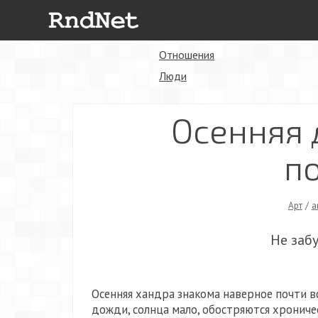
Отношения
Люди
Осенняя 
п
Арт
/
a
Не заб
Осенняя хандра знакома наверное почти вс
дожди, солнца мало, обостряются хрониче