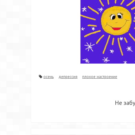
осень
депрессия
плохое настроение
Не заб