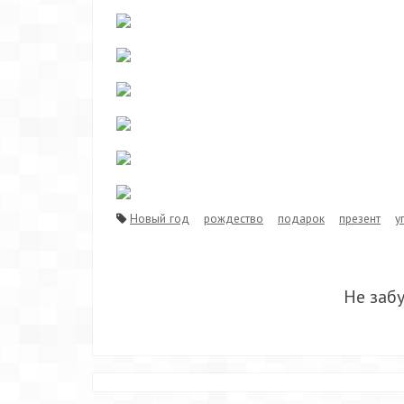
Новый год
рождество
подарок
презент
у
Не заб