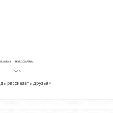
паковка
новогодний
1
удь рассказать друзьям