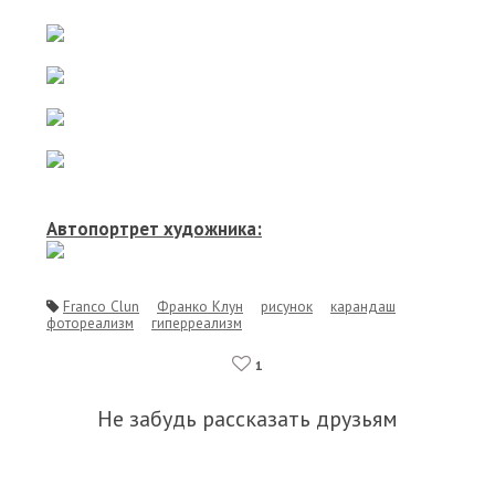
Автопортрет художника:
Franco Clun
Франко Клун
рисунок
карандаш
фотореализм
гиперреализм
1
Не забудь рассказать друзьям