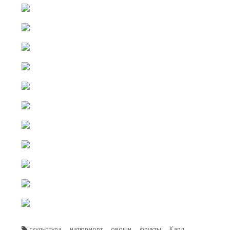
скульптура
натюрморт
овощи
фрукты
Карл