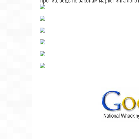
против, ведь по законам маркетинга логот