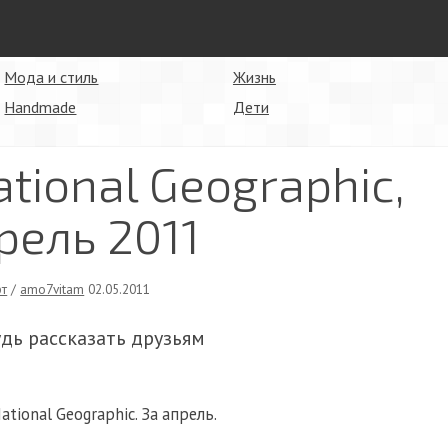
Мода и стиль
Жизнь
Handmade
Дети
tional Geographic,
рель 2011
рт
/
amo7vitam
02.05.2011
удь рассказать друзьям
tional Geographic. За апрель.