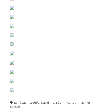
дембель
дембельский
альбом
солдат
армия
служба