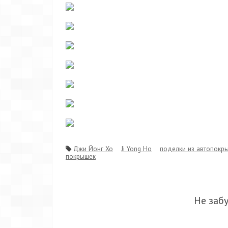
Джи Йонг Хо
Ji Yong Ho
поделки из автопокр
покрышек
Не заб