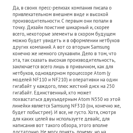
Да, в своих пресс-релизах компания писала о
привлекательном внешнем виде и высокой
производительности. С первым они попали в
точку. Дизайн поистине шикарный и, скорее
всего, некоторые элементы в скором будущем
можно будет увидеть и в оформлении нетбуков
других компаний. А вот со вторым Samsung
конечно же немного слукавили. Дело в том, что
эта, так сказать высокая производительность,
заключается всего лишь в привычном, как для
нетбуков, одноядерном процессоре Atom (у
моделей NF110 и NF210) и оперативки на один
гигабайт у каждого, плюс жесткий диск на 250
гигабайт. Единственный, кто может
похвастаться двухъядерным Atom N550 из этой
линейки является Samsung NF310 (он, конечно же,
будет побыстрее). И все, не густо. Хотя, смотря
для каких целей вы используете девайс, для
написания вот такого обзора, этого вполне
достаточно. Не могу понять, почему, но на