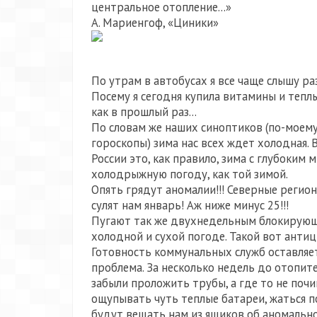
центральное отопление…»
А. Мариенгоф, «Циники»
По утрам в автобусах я все чаще слышу р
Посему я сегодня купила витамины и теплы
как в прошлый раз...
По словам же наших синоптиков (по-моему
гороскопы) зима нас всех ждет холодная. 
России это, как правило, зима с глубоки
холодрыжную погоду, как той зимой.
Опять грядут аномалии!!! Северные регио
сулят нам январь! Аж ниже минус 25!!!
Пугают так же двухнедельным блокирующ
холодной и сухой погоде. Такой вот антиц
Готовность коммунальных служб оставляет ж
проблема. За несколько недель до отопите
забыли проложить трубы, а где то не поч
ощупывать чуть теплые батареи, жаться п
будут вещать нам из ящиков об аномально