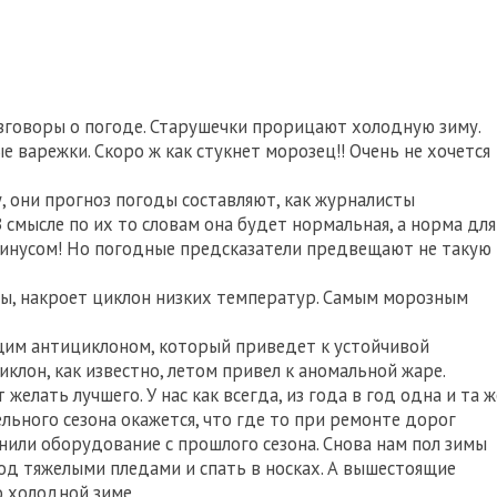
азговоры о погоде. Старушечки прорицают холодную зиму.
е варежки. Скоро ж как стукнет морозец!! Очень не хочется
, они прогноз погоды составляют, как журналисты
В смысле по их то словам она будет нормальная, а норма для
м минусом! Но погодные предсказатели предвещают не такую
ны, накроет циклон низких температур. Самым морозным
им антициклоном, который приведет к устойчивой
иклон, как известно, летом привел к аномальной жаре.
елать лучшего. У нас как всегда, из года в год одна и та ж
льного сезона окажется, что где то при ремонте дорог
инили оборудование с прошлого сезона. Снова нам пол зимы
од тяжелыми пледами и спать в носках. А вышестоящие
 холодной зиме.