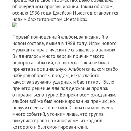
продолжать своё творчество. Было объявлено
об очередном прослушивании. Таким образом,
осенью 1986 года Джейсон Ньюстед становится
новым бас-гитаристом «Metallica».
Первый полноценный альбом, записанный в
новом составе, вышел в 1988 году. Игры нового
музыканта практически не слышалось в записях.
Выдвигалось много версий причин такого
поворота событий, но ни одна так и не была
принята за официальную. Альбом слишком слабо
набирал обороты продаж, из-за слабого
качества звучания ударных и бас-гитары. Было
принято решение для поддержания продаж
отправиться в турне. Вопреки всем ожиданиям,
альбом всё же был номинирован на премию, но
получить её так и не смог. С ним связано очень
много событий, уточним лишь, что группа
выкупила права на кинофильм, из кадров
которого и был смонтирован клип.