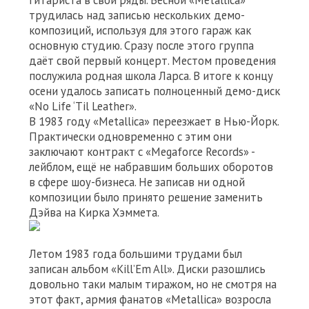
гитариста в свои ряды. Весной «Metallica»
трудилась над записью нескольких демо-
композиций, используя для этого гараж как
основную студию. Сразу после этого группа
даёт свой первый концерт. Местом проведения
послужила родная школа Ларса. В итоге к концу
осени удалось записать полноценный демо-диск
«No Life ‘Til Leather».
В 1983 году «Metallica» переезжает в Нью-Йорк.
Практически одновременно с этим они
заключают контракт с «Megaforce Records» -
лейблом, ещё не набравшим больших оборотов
в сфере шоу-бизнеса. Не записав ни одной
композиции было принято решение заменить
Дэйва на Кирка Хэммета.
Летом 1983 года большими трудами был
записан альбом «Kill’Em All». Диски разошлись
довольно таки малым тиражом, но не смотря на
этот факт, армия фанатов «Metallica» возросла