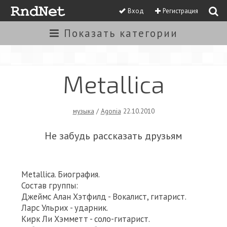
Вход
Регистрация
Показать
категории
Metallica
музыка
/
Agonia
22.10.2010
Не забудь рассказать друзьям
Metallica. Биография.
Состав группы:
Джеймс Алан Хэтфилд - Вокалист, гитарист.
Лаpс Ульpих - ударник.
Киpк Ли Хэмметт - соло-гитарист.