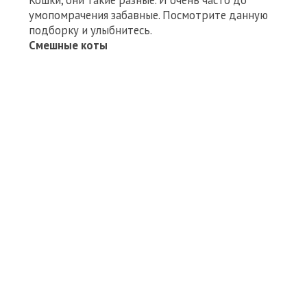
Кошки, они такие разные. И очень часто до
умопомрачения забавные. Посмотрите данную
подборку и улыбнитесь.
Смешные коты