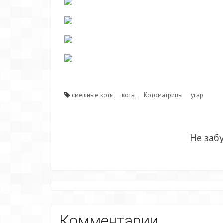
смешные коты
коты
Котоматрицы
угар
Не заб
Комментарии