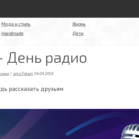
Мода и стиль
Жизнь
Handmade
Дети
- День радио
дники
/
amo7vitam
04.04.2018
удь рассказать друзьям