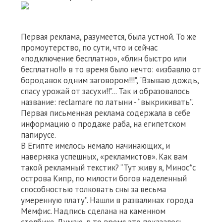
Первая реклама, разумеется, была устной. То же
промоутерство, по сути, что и сейчас
«подключение бесплатно», «блин быстро или
бесплатно!!» в то время было нечто: «избавлю от
бородавок одним заговором!!!", "Взываю дождь,
спасу урожай от засухи!!"... Так и образовалось
название: reclamare по латыни - “выкрикивать”.
Первая письменная реклама содержала в себе
информацию о продаже раба, на египетском
папирусе.
В Египте имелось немало начинающих, и
наверняка успешных, «рекламистов». Как вам
такой рекламный текстик? “Тут живу я, Минос*с
острова Кипр, по милости богов наделенный
способностью толковать сны за весьма
умеренную плату”. Нашли в развалинах города
Мемфис. Надпись сделана на каменном