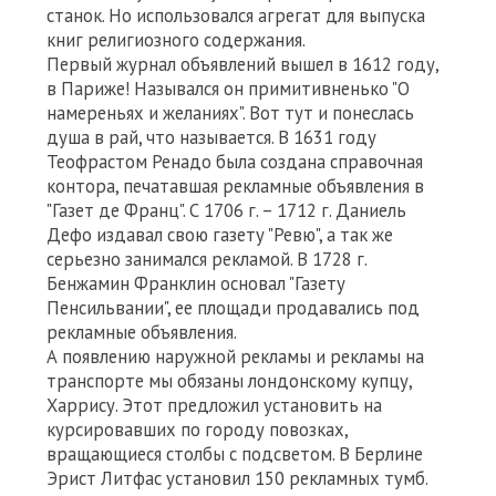
станок. Но использовался агрегат для выпуска
книг религиозного содержания.
Первый журнал объявлений вышел в 1612 году,
в Париже! Назывался он примитивненько "О
намереньях и желаниях". Вот тут и понеслась
душа в рай, что называется. В 1631 году
Теофрастом Ренадо была создана справочная
контора, печатавшая рекламные объявления в
"Газет де Франц". С 1706 г. – 1712 г. Даниель
Дефо издавал свою газету "Ревю", а так же
серьезно занимался рекламой. В 1728 г.
Бенжамин Франклин основал "Газету
Пенсильвании", ее площади продавались под
рекламные объявления.
А появлению наружной рекламы и рекламы на
транспорте мы обязаны лондонскому купцу,
Харрису. Этот предложил установить на
курсировавших по городу повозках,
вращающиеся столбы с подсветом. В Берлине
Эрист Литфас установил 150 рекламных тумб.