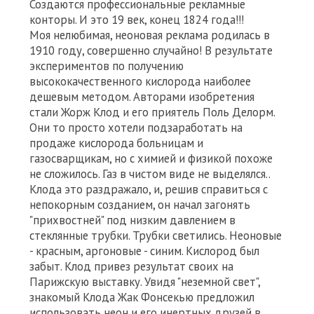
Создаются профессиональные рекламные
конторы. И это 19 век, конец 1824 года!!!
Моя нелюбимая, неоновая реклама родилась в
1910 году, совершенно случайно! В результате
экспериментов по получению
высококачественного кислорода наиболее
дешевым методом. Авторами изобретения
стали Жорж Клод и его приятель Поль Делорм.
Они то просто хотели подзаработать на
продаже кислорода больницам и
газосварщикам, но с химией и физикой похоже
не сложилось. Газ в чистом виде не выделялся..
Клода это раздражало, и, решив справиться с
непокорным созданием, он начал загонять
"прихвостней" под низким давлением в
стеклянные трубки. Трубки светились. Неоновые
- красным, аргоновые - синим. Кислород был
забыт. Клод привез результат своих на
Парижскую выставку. Увидя "неземной свет",
знакомый Клода Жак Фонсекью предложил
использовать неон и его инертных друзей в