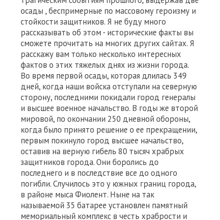
трагическим событиям прошлого, выдержав две
осады , беспримерные по массовому героизму и
стойкости защитников. Я не буду много
рассказывать об этом - исторические факты вы
сможете прочитать на многих других сайтах. Я
расскажу вам только несколько интересных
фактов о этих тяжелых днях из жизни города.
Во время первой осады, которая длилась 349
дней, когда наши войска отступали на северную
сторону, последними покидали город генералы
и высшее военное начальство. В годы же второй
мировой, по окончании 250 дневной обороны,
когда было принято решение о ее прекращении,
первым покинуло город высшее начальство,
оставив на верную гибель 80 тысяч храбрых
защитников города. Они боролись до
последнего и в последствие все до одного
погибли. Случилось это у южных границ города,
в районе мыса Фиолент. Ныне на так
называемой 35 батарее установлен памятный
мемориальный комплекс в честь храбрости и