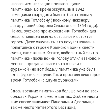
населением не сладко пришлось даже
памятникам. Во время оккупации в 1942
немецкими снарядами была отбита голова у
памятника Тотлебену ( военному инженеру,
автору линий обороны Севастополя 1854 года).
Немец русского происхождения, Тотлебен для
севастопольцев всегда оставался и остается
героем. Даже оккупанты это почувствовали, и
попытались с героем Крымской войны свести
счеты, как с живым. Кстати, любопытный факт о
памятнике - после войны голову отлили заново, и
местное придание гласит что отлили с
фуражкой - но вот беда, у памятника уже была
одна фуражка - в руке. Так и простоял некоторое
время Тотлебен - с двумя фуражками.
Здесь военных памятников больше, чем во всех
областях Украины вместе взятых. Особые места
в их списке занимают Панорама и Диорама, а
так же место Четвертого Бастиона,