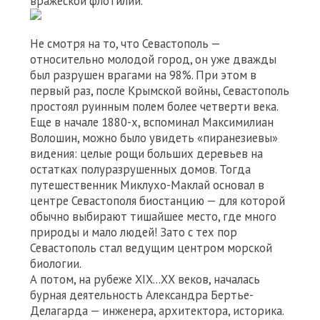
вражеской флотилии.
Не смотря на то, что Севастополь —
относительно молодой город, он уже дважды
был разрушен врагами на 98%. При этом в
первый раз, после Крымской войны, Севастополь
простоял руинным полем более четверти века.
Еще в начале 1880-х, вспоминал Максимилиан
Волошин, можно было увидеть «пиранезиевы»
видения: целые рощи больших деревьев на
остатках полуразрушенных домов. Тогда
путешественник Миклухо-Маклай основал в
центре Севастополя биостанцию — для которой
обычно выбирают тишайшее место, где много
природы и мало людей! Зато с тех пор
Севастополь стал ведущим центром морской
биологии.
А потом, на рубеже ХІХ…ХХ веков, началась
бурная деятельность Александра Бертье-
Делагарда — инженера, архитектора, историка.